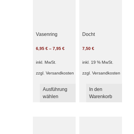
können
auf
der
Produktseite
gewählt
Vasenring
Docht
werden
6,95
€
–
7,95
€
7,50
€
inkl. MwSt.
inkl. 19 % MwSt.
zzgl.
Versandkosten
zzgl.
Versandkosten
Dieses
Ausführung
Produkt
In den
wählen
weist
Warenkorb
mehrere
Varianten
auf.
Die
Optionen