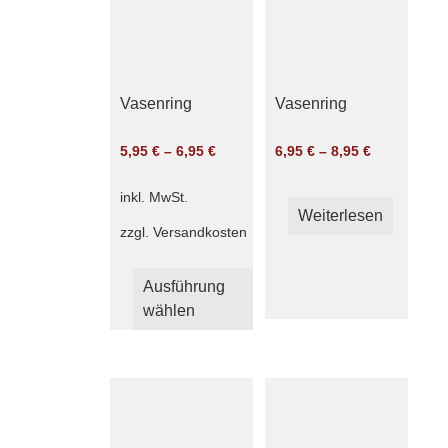
auf
der
Produ
gewäh
Vasenring
Vasenring
werd
5,95
€
–
6,95
€
6,95
€
–
8,95
€
inkl. MwSt.
Weiterlesen
zzgl.
Versandkosten
Dieses
Ausführung
Produkt
wählen
weist
mehrere
Varianten
auf.
Die
Optionen