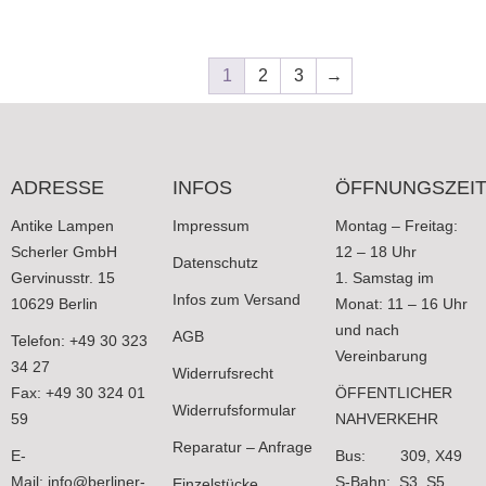
1
2
3
→
ADRESSE
INFOS
ÖFFNUNGSZEI
Antike Lampen
Impressum
Montag – Freitag:
Scherler GmbH
12 – 18 Uhr
Datenschutz
Gervinusstr. 15
1. Samstag im
Infos zum Versand
10629 Berlin
Monat: 11 – 16 Uhr
und nach
AGB
Telefon: +49 30 323
Vereinbarung
34 27
Widerrufsrecht
Fax: +49 30 324 01
ÖFFENTLICHER
Widerrufsformular
59
NAHVERKEHR
Reparatur – Anfrage
E-
Bus: 309, X49
Mail:
info@berliner-
S-Bahn: S3, S5,
Einzelstücke