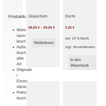
Produktkategorien
Glasschirm
Docht
58,00
€
–
94,00
€
3,20
€
Wohn­
raum­
inkl. 19 % MwSt.
leuchten
Weiterlesen
zzgl.
Versandkosten
Außen­
leuchten
aller
In den
Art
Warenkorb
Originale
/
Einzel­
stücke
Petroleum­
leuchten