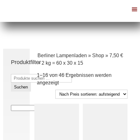
Berliner Lampenladen
»
Shop
»
7,50 €
Produktfilter
= 2 kg = 60 x 30 x 15
1–16 von 46 Ergebnissen werden
Suchen
Nach
angezeigt
nach:
Suchen
Preis
sortiert:
aufsteigend