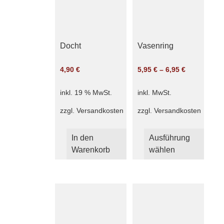
Docht
Vasenring
4,90
€
5,95
€
–
6,95
€
inkl. 19 % MwSt.
inkl. MwSt.
zzgl.
Versandkosten
zzgl.
Versandkosten
Dies
In den
Ausführung
Produ
Warenkorb
wählen
weist
mehr
Varia
auf.
Die
Optio
könn