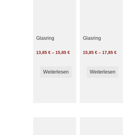
können
auf
der
Produktseite
gewählt
Glasring
Glasring
werden
13,85
€
–
15,85
€
15,85
€
–
17,85
€
Weiterlesen
Weiterlesen