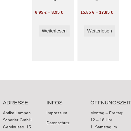
werden
werd
6,95
€
–
8,95
€
15,85
€
–
17,85
€
Weiterlesen
Weiterlesen
ADRESSE
INFOS
ÖFFNUNGSZEI
Antike Lampen
Impressum
Montag – Freitag:
Scherler GmbH
12 – 18 Uhr
Datenschutz
Gervinusstr. 15
1. Samstag im