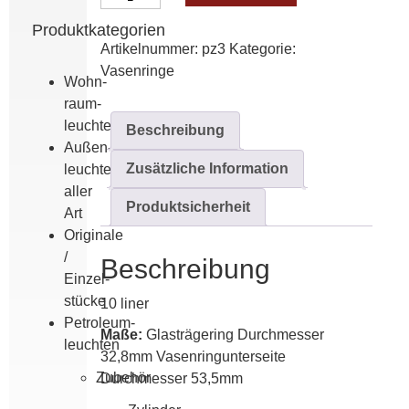
Menge
Produktkategorien
Artikelnummer:
pz3
Kategorie:
Vasenringe
Wohn­
raum­
leuchten
Beschreibung
Außen­
Zusätzliche Information
leuchten
aller
Produktsicherheit
Art
Originale
/
Beschreibung
Einzel­
stücke
10 liner
Petroleum­
Maße:
Glasträgering Durchmesser
leuchten
32,8mm Vasenringunterseite
Zubehör
Durchmesser 53,5mm