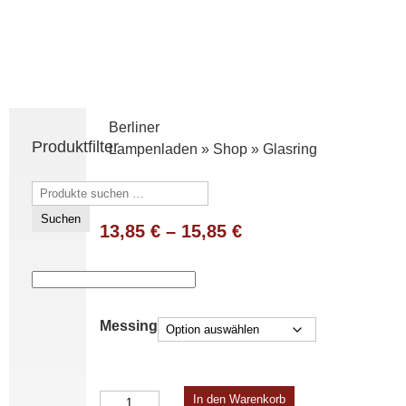
Berliner
Produktfilter
Lampenladen
»
Shop
»
Glasring
Suchen
nach:
Suchen
13,85
€
–
15,85
€
Messing
Glasring
In den Warenkorb