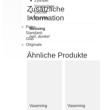
Zylinder
Vasenringe
Zusätzliche
Dochte
Information
Brenner
Petro-
Messing
Standard-
hell, dunkel
Glas
Originale
Ähnliche Produkte
Vasenring
Vasenring