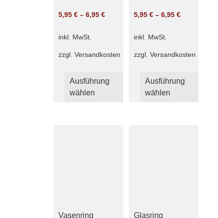
5,95
€
–
6,95
€
5,95
€
–
6,95
€
inkl. MwSt.
inkl. MwSt.
zzgl.
Versandkosten
zzgl.
Versandkosten
Dieses
Dies
Ausführung
Produkt
Ausführung
Produ
wählen
weist
wählen
weist
mehrere
mehr
Varianten
Varia
auf.
auf.
Die
Die
Optionen
Optio
können
könn
auf
auf
der
der
Produktseite
Produ
gewählt
gewäh
Vasenring
Glasring