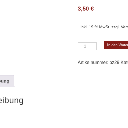
3,50
€
inkl. 19 % MwSt.
zzgl.
Ver
Docht
In den Ware
Menge
Artikelnummer:
pz29
Kat
bung
eibung