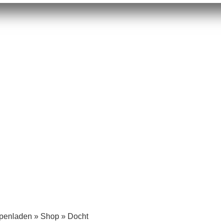
mpenladen
»
Shop
»
Docht