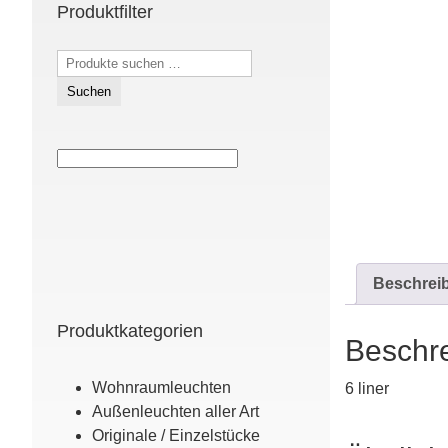
Produktfilter
Suchen
nach:
Suchen
Beschrei
Produktkategorien
Beschr
Wohn­raum­leuchten
6 liner
Außen­leuchten aller Art
Originale / Einzel­stücke