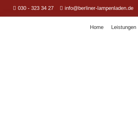
030 - 323 34 27
info@berliner-lampenladen.de
Home
Leistungen