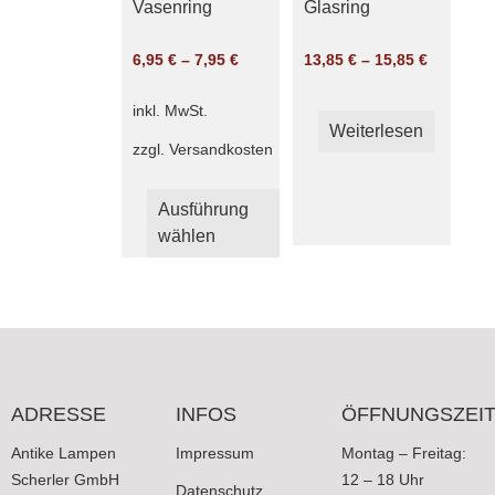
Vasenring
Glasring
6,95
€
–
7,95
€
13,85
€
–
15,85
€
inkl. MwSt.
Weiterlesen
zzgl.
Versandkosten
Dieses
Ausführung
Produkt
wählen
weist
mehrere
Varianten
auf.
Die
Optionen
können
ADRESSE
INFOS
ÖFFNUNGSZEI
auf
der
Antike Lampen
Impressum
Montag – Freitag:
Produktseite
Scherler GmbH
12 – 18 Uhr
Datenschutz