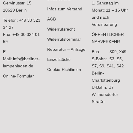
gewählt
Gervinusstr. 15
1. Samstag im
werden
Infos zum Versand
10629 Berlin
Monat: 11 – 16 Uhr
und nach
AGB
Telefon: +49 30 323
Vereinbarung
34 27
Widerrufsrecht
Fax: +49 30 324 01
ÖFFENTLICHER
Widerrufsformular
59
NAHVERKEHR
Reparatur – Anfrage
E-
Bus: 309, X49
Mail:
info@berliner-
S-Bahn: S3, S5,
Einzelstücke
lampenladen.de
S7, S9, S41, S42
Cookie-Richtlinien
Berlin-
Online-Formular
Charlottenburg
U-Bahn: U7
Wilmersdorfer
Straße