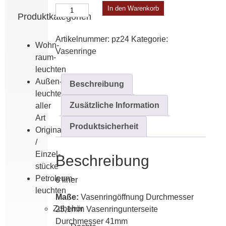
Vasenring
In den Warenkorb
Produktkategorien
Menge
Artikelnummer:
pz24
Kategorie:
Wohn­
Vasenringe
raum­
leuchten
Außen­
Beschreibung
leuchten
Zusätzliche Information
aller
Art
Produktsicherheit
Originale
/
Einzel­
Beschreibung
stücke
Petroleum­
6 liner
leuchten
Maße:
Vasenringöffnung Durchmesser
Zubehör
25,1mm Vasenringunterseite
Durchmesser 41mm