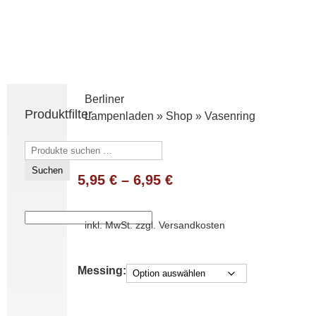
Berliner
Produktfilter
Lampenladen
»
Shop
»
Vasenring
Suchen
nach:
Suchen
5,95
€
–
6,95
€
inkl. MwSt.
zzgl.
Versandkosten
Messing: