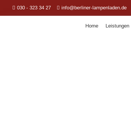
030 - 323 34 27
info@berliner-lampenladen.de
Home
Leistungen