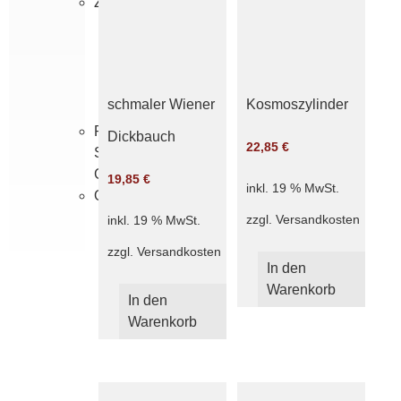
Zubehör
Dochte
Brenner
Zylinder
Vasenringe
schmaler Wiener
Kosmoszylinder
Petro-
Dickbauch
22,85
€
Standard-
Glas
19,85
€
inkl. 19 % MwSt.
Originale
zzgl.
Versandkosten
inkl. 19 % MwSt.
zzgl.
Versandkosten
In den
Warenkorb
In den
Warenkorb