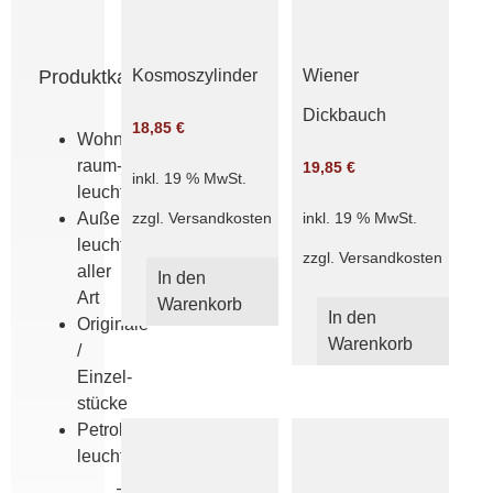
Produktkategorien
Kosmoszylinder
Wiener
Dickbauch
18,85
€
Wohn­
raum­
19,85
€
inkl. 19 % MwSt.
leuchten
zzgl.
Versandkosten
Außen­
inkl. 19 % MwSt.
leuchten
zzgl.
Versandkosten
aller
In den
Art
Warenkorb
In den
Originale
Warenkorb
/
Einzel­
stücke
Petroleum­
leuchten