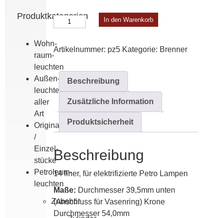
Produktkategorien
Elektroadapter
In den Warenkorb
mit
Elektrogalerie
Wohn­
Artikelnummer:
pz5
Kategorie:
Brenner
Menge
raum­
leuchten
Außen­
Beschreibung
leuchten
Zusätzliche Information
aller
Art
Produktsicherheit
Originale
/
Einzel­
Beschreibung
stücke
Petroleum­
14 liner, für elektrifizierte Petro Lampen
leuchten
Maße:
Durchmesser 39,5mm unten
Zubehör
(Anschluss für Vasenring) Krone
Durchmesser 54,0mm