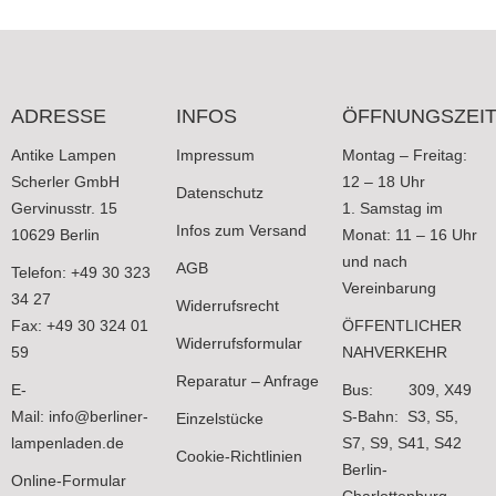
ADRESSE
INFOS
ÖFFNUNGSZEI
Antike Lampen
Impressum
Montag – Freitag:
Scherler GmbH
12 – 18 Uhr
Datenschutz
Gervinusstr. 15
1. Samstag im
Infos zum Versand
10629 Berlin
Monat: 11 – 16 Uhr
und nach
AGB
Telefon: +49 30 323
Vereinbarung
34 27
Widerrufsrecht
Fax: +49 30 324 01
ÖFFENTLICHER
Widerrufsformular
59
NAHVERKEHR
Reparatur – Anfrage
E-
Bus: 309, X49
Mail:
info@berliner-
S-Bahn: S3, S5,
Einzelstücke
lampenladen.de
S7, S9, S41, S42
Cookie-Richtlinien
Berlin-
Online-Formular
Charlottenburg