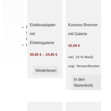
Dochte
Brenner
Zylinder
Vasenringe
Elektroadapter
Kosmos Brenner
Petro-
Standard-
mit
mit Galerie
Glas
Elektrogalerie
Originale
32,00
€
30,85
€
–
34,85
€
inkl. 19 % MwSt.
zzgl.
Versandkosten
Weiterlesen
In den
Warenkorb