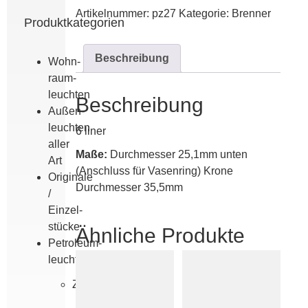
mit
Artikelnummer:
pz27
Kategorie:
Brenner
Galerie
Produktkategorien
Menge
Beschreibung
Wohn­
raum­
leuchten
Beschreibung
Außen­
leuchten
6 liner
aller
Maße:
Durchmesser 25,1mm unten
Art
(Anschluss für Vasenring) Krone
Originale
Durchmesser 35,5mm
/
Einzel­
stücke
Ähnliche Produkte
Petroleum­
leuchten
Zubehör