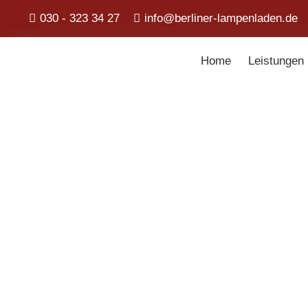
030 - 323 34 27
info@berliner-lampenladen.de
Home
Leistungen