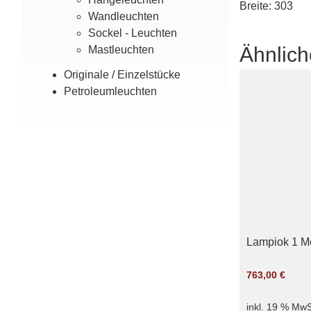
Breite: 303
Wand­leuchten
Sockel - Leuchten
Ähnlich
Mast­leuchten
Originale / Einzel­stücke
Petroleum­leuchten
Lampiok 1 Mo
763,00
€
inkl. 19 % MwS