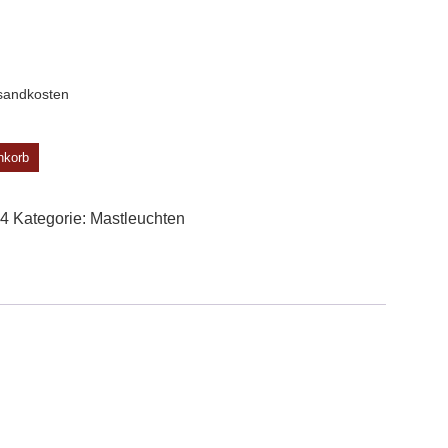
sandkosten
nkorb
4
Kategorie:
Mast­leuchten