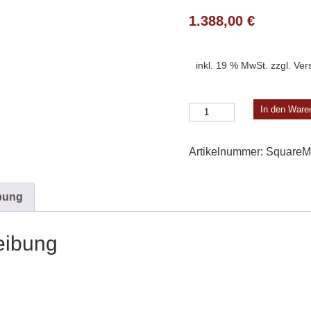
1.388,00
€
inkl. 19 % MwSt.
zzgl.
Ver
Square
In den Ware
Modell
4
Artikelnummer:
SquareM
Menge
bung
eibung