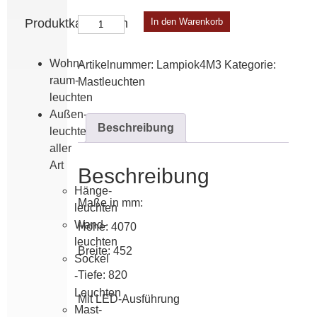
Lampiok
Produktkategorien
In den Warenkorb
4
Modell
Wohn­
Artikelnummer:
Lampiok4M3
Kategorie:
3
raum­
Mast­leuchten
Menge
leuchten
Außen­
Beschreibung
leuchten
aller
Art
Beschreibung
Hänge­
Maße in mm:
leuchten
Wand­
Höhe: 4070
leuchten
Breite: 452
Sockel
Tiefe: 820
-
Leuchten
Mit LED-Ausführung
Mast­