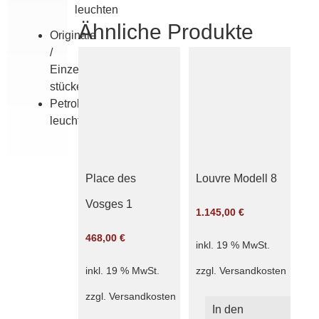
leuchten
Ähnliche Produkte
Originale
/
Einzel­
stücke
Petroleum­
leuchten
Place des
Louvre Modell 8
Vosges 1
1.145,00
€
468,00
€
inkl. 19 % MwSt.
zzgl.
Versandkosten
inkl. 19 % MwSt.
zzgl.
Versandkosten
In den