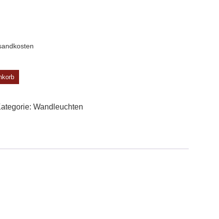
sandkosten
nkorb
ategorie:
Wand­leuchten