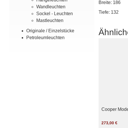
Breite: 186
Wand­leuchten
Tiefe: 132
Sockel - Leuchten
Mast­leuchten
Ähnlich
Originale / Einzel­stücke
Petroleum­leuchten
Cooper Mode
273,00
€