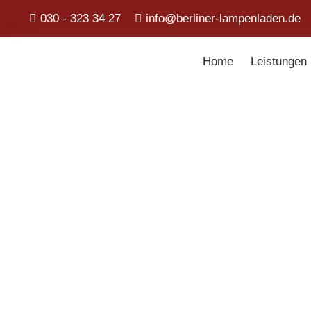
030 - 323 34 27
info@berliner-lampenladen.de
Home
Leistungen