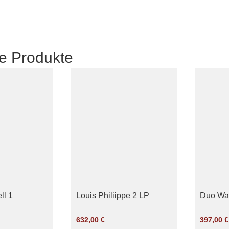
e Produkte
ll 1
Louis Philiippe 2 LP
Duo Wa
632,00
€
397,00
€