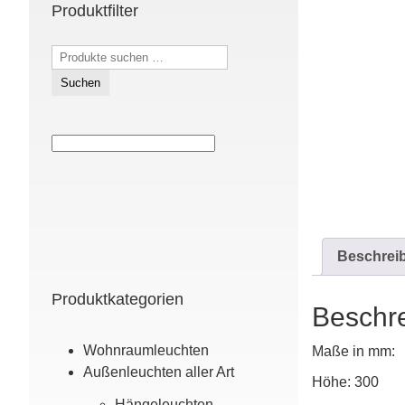
Produktfilter
Suchen
nach:
Suchen
Beschrei
Produktkategorien
Beschr
Wohn­raum­leuchten
Maße in mm:
Außen­leuchten aller Art
Höhe: 300
Hänge­leuchten