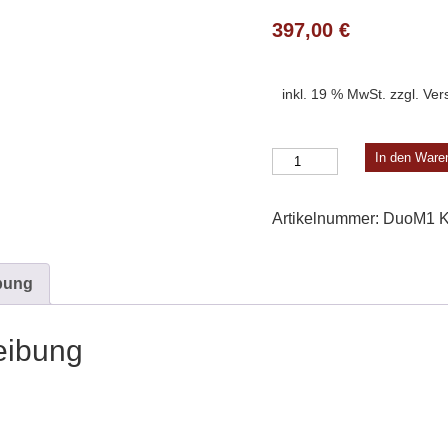
397,00
€
inkl. 19 % MwSt.
zzgl.
Ver
Duo
In den Ware
Modell
1
Artikelnummer:
DuoM1
K
Menge
bung
eibung