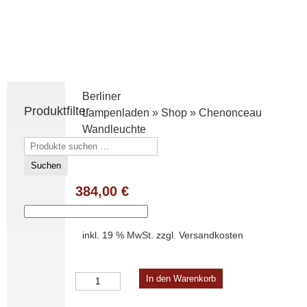
Berliner
Produktfilter
Lampenladen
»
Shop
»
Chenonceau
Wandleuchte
Suchen
nach:
Suchen
384,00
€
inkl. 19 % MwSt.
zzgl.
Versandkosten
Chenonceau
In den Warenkorb
Wandleuchte