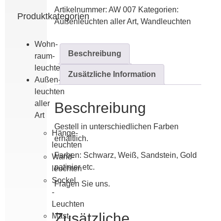
Menge
Artikelnummer:
AW 007
Kategorien:
Produktkategorien
Außen­leuchten aller Art
,
Wand­leuchten
Wohn­
Beschreibung
raum­
leuchten
Zusätzliche Information
Außen­
leuchten
aller
Beschreibung
Art
Gestell in unterschiedlichen Farben
Hänge­
erhältlich.
leuchten
Farben: Schwarz, Weiß, Sandstein, Gold
Wand­
patinier etc.
leuchten
Sockel
Fragen Sie uns.
-
Leuchten
Zusätzliche
Mast­