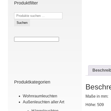
Produktfilter
Suchen
nach:
Suchen
Beschrei
Produktkategorien
Beschr
Wohn­raum­leuchten
Maße in mm:
Außen­leuchten aller Art
Höhe: 509
Hänge­leuchten