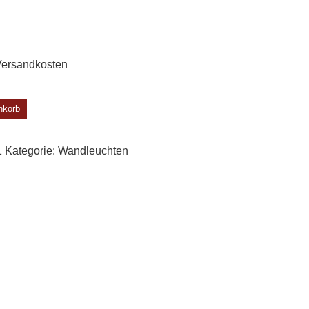
ersandkosten
nkorb
1
Kategorie:
Wand­leuchten