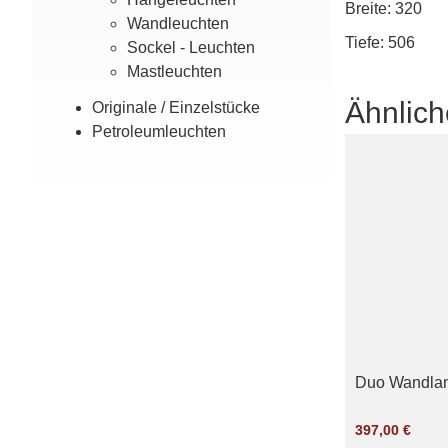
Breite: 320
Wand­leuchten
Tiefe: 506
Sockel - Leuchten
Mast­leuchten
Ähnlich
Originale / Einzel­stücke
Petroleum­leuchten
Duo Wandla
397,00
€