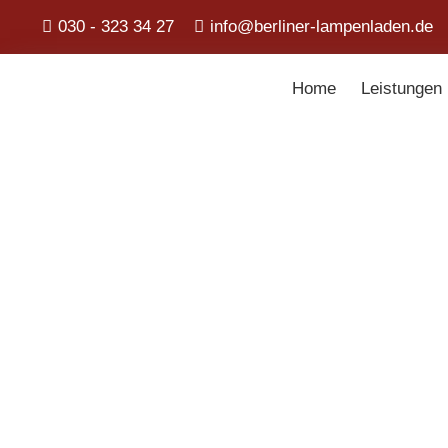
030 - 323 34 27
info@berliner-lampenladen.de
Home
Leistungen