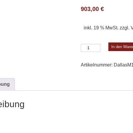
903,00
€
inkl. 19 % MwSt.
zzgl.
V
Dallas
In den Ware
Modell
1
Artikelnummer:
DallasM
Menge
bung
eibung