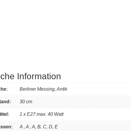
iche Information
che:
Berliner Messing, Antik
and:
30 cm
ttel:
1 x E27 max. 40 Watt
assen:
A , A , A, B, C, D, E