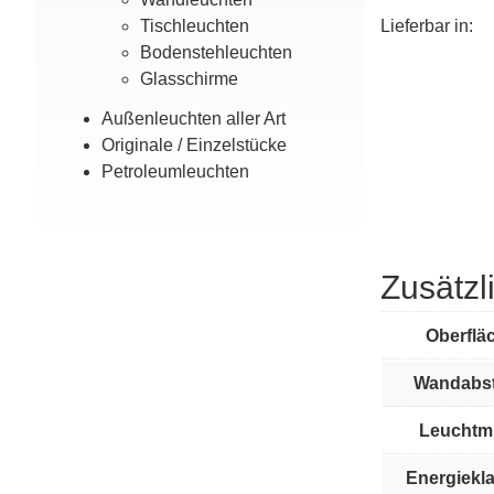
Tisch­leuchten
Lieferbar in:
Boden­steh­leuchten
Glas­­schirme
Außen­leuchten aller Art
Originale / Einzel­stücke
Petroleum­leuchten
Zusätzl
Oberflä
Wandabst
Leuchtmi
Energiekl