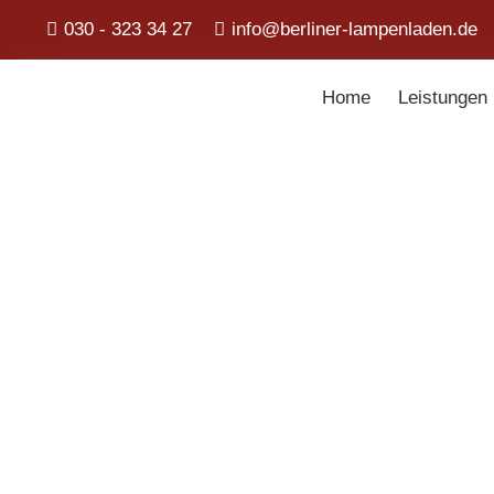
030 - 323 34 27
info@berliner-lampenladen.de
Home
Leistungen