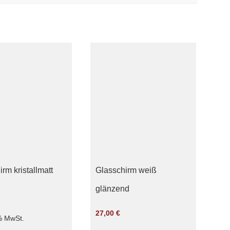
rm kristallmatt
Glasschirm weiß
glänzend
27,00
€
 % MwSt.