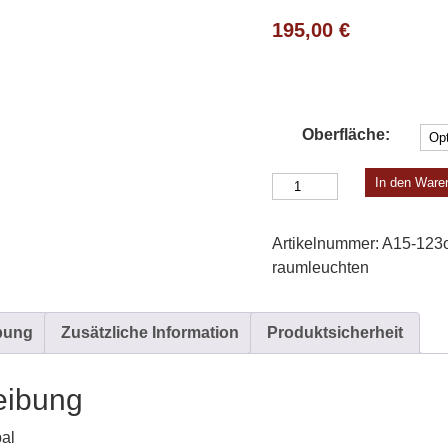
195,00
€
Oberfläche:
Wandleuchte
In den Ware
A
|
Artikelnummer:
A15-123o
B
raum­leuchten
Menge
bung
Zusätzliche Information
Produktsicherheit
eibung
al