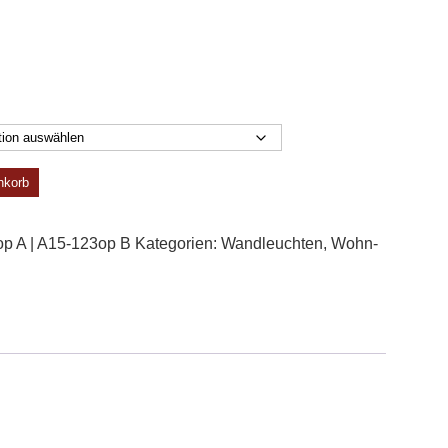
nkorb
p A | A15-123op B
Kategorien:
Wand­leuchten
,
Wohn­