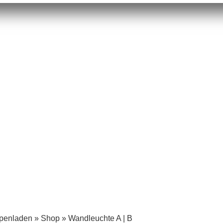
mpenladen
»
Shop
»
Wandleuchte A | B