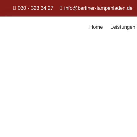
030 - 323 34 27
info@berliner-lampenladen.de
Home
Leistungen
Berliner La
Produktfilter
Suchen
nach:
Suchen