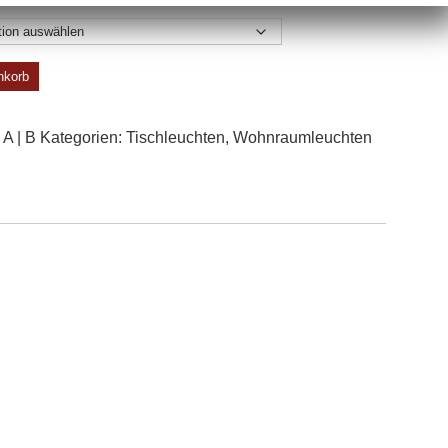
nkorb
A | B
Kategorien:
Tisch­leuchten
,
Wohn­raum­leuchten