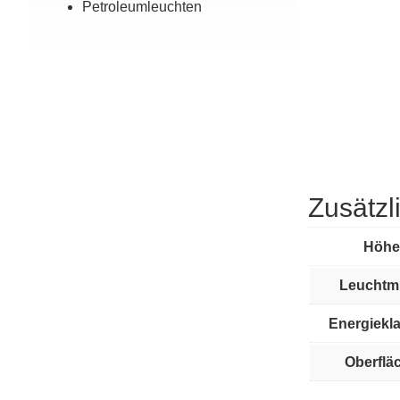
Petroleum­leuchten
Zusätzl
Höhe
Leuchtmi
Energiekl
Oberflä