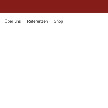
Über uns
Referenzen
Shop
mpenladen
»
Shop
»
Tischleuchte A | B
194,00
€
Glasschirm marmoriert