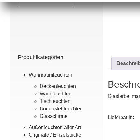
Produktkategorien
Beschrei
Wohn­raum­leuchten
Beschr
Decken­leuchten
Wand­leuchten
Glasfarbe: mar
Tisch­leuchten
Boden­steh­leuchten
Glas­­schirme
Lieferbar in:
Außen­leuchten aller Art
Originale / Einzel­stücke