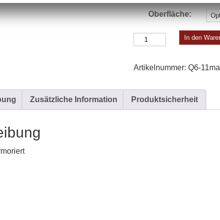
Oberfläche:
Tischleuchte
In den Ware
A
|
Artikelnummer:
Q6-11ma 
B
Menge
bung
Zusätzliche Information
Produktsicherheit
eibung
moriert