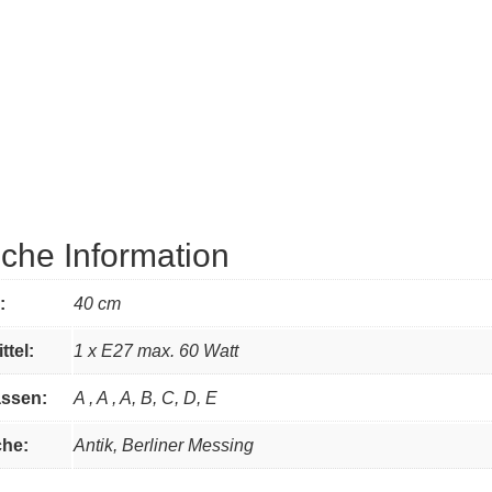
iche Information
:
40 cm
ttel:
1 x E27 max. 60 Watt
assen:
A , A , A, B, C, D, E
che:
Antik, Berliner Messing