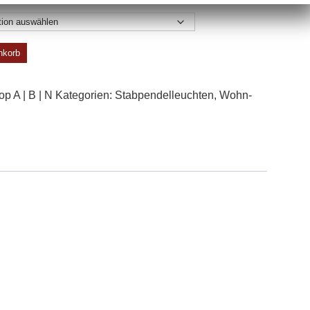
nkorb
p A | B | N
Kategorien:
Stabpendel­leuchten
,
Wohn­