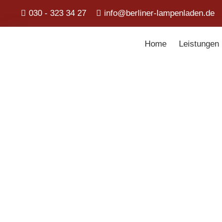
030 - 323 34 27
info@berliner-lampenladen.de
Home
Leistungen
Berliner La
Produktfilter
Suchen
nach:
Suchen