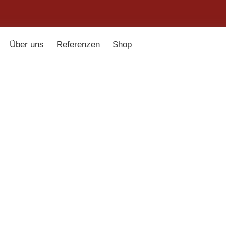
Über uns
Referenzen
Shop
mpenladen
»
Shop
»
Pendelleuchte A | B
199,00
€
Glasschirm opal