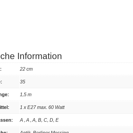
iche Information
:
22 cm
:
35
nge:
1,5 m
ttel:
1 x E27 max. 60 Watt
assen:
A , A , A, B, C, D, E
che:
Antik, Berliner Messing