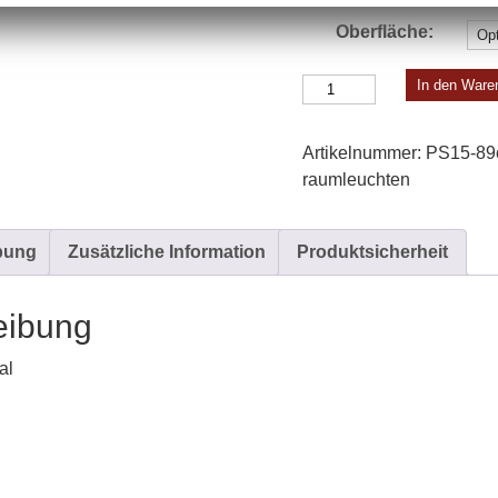
Oberfläche:
Pendelleuchte
In den Ware
A
|
Artikelnummer:
PS15-89o
B
raum­leuchten
Menge
bung
Zusätzliche Information
Produktsicherheit
eibung
al