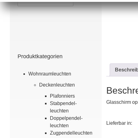
Produktkategorien
Beschrei
Wohn­raum­leuchten
Decken­leuchten
Beschr
Plafonniers
Glasschirm op
Stabpendel­
leuchten
Doppel­pendel­
Lieferbar in:
leuchten
Zugpendelleuchten