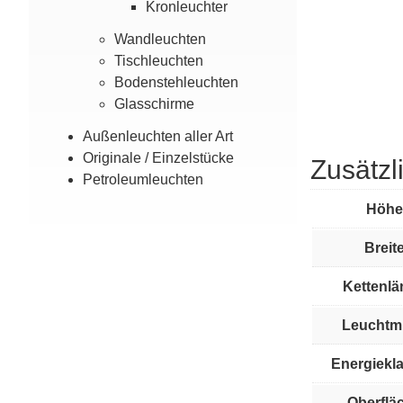
Kron­leuchter
Wand­leuchten
Tisch­leuchten
Boden­steh­leuchten
Glas­­schirme
Außen­leuchten aller Art
Originale / Einzel­stücke
Zusätzl
Petroleum­leuchten
Höhe
Breite
Kettenlä
Leuchtmi
Energiekl
Oberflä