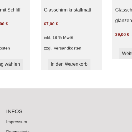
it Schliff
Glasschirm kristallmatt
Glassch
glänze
,00
€
67,00
€
39,00
€
inkl. 19 % MwSt.
osten
zzgl.
Versandkosten
Weit
Dieses
ng wählen
Produkt
In den Warenkorb
weist
mehrere
Varianten
auf.
Die
Optionen
INFOS
können
auf
Impressum
der
Datenschutz