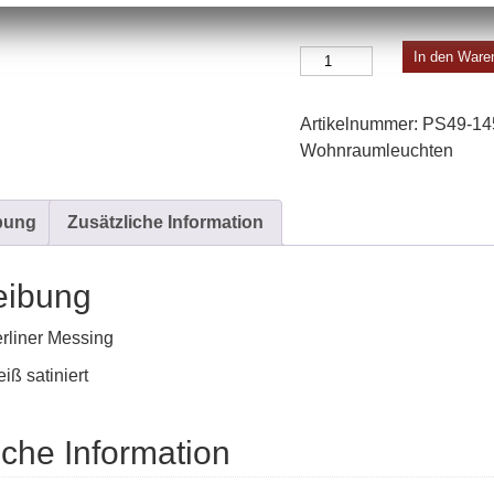
Stabpendelleuchte
In den Ware
B
Menge
Artikelnummer:
PS49-14
Wohn­raum­leuchten
bung
Zusätzliche Information
eibung
rliner Messing
iß satiniert
iche Information