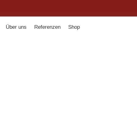
Über uns
Referenzen
Shop
mpenladen
»
Shop
»
Stabpendelleuchte B
345,00
€
inkl. 19 % MwSt.
zzgl.
Ver
Glasschirm weiß satinier