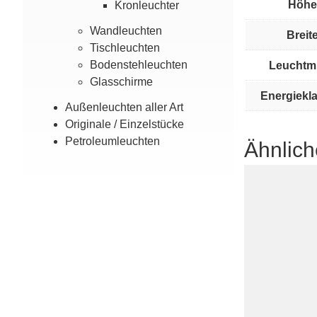
Höhe
Kron­leuchter
Wand­leuchten
Breite
Tisch­leuchten
Boden­steh­leuchten
Leuchtmi
Glas­­schirme
Energiekl
Außen­leuchten aller Art
Originale / Einzel­stücke
Petroleum­leuchten
Ähnlich