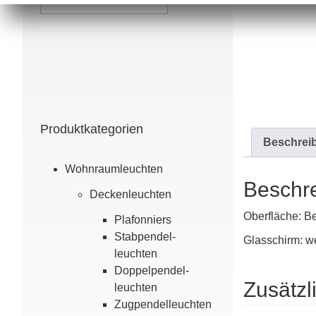
Produktkategorien
Beschrei
Wohn­raum­leuchten
Beschr
Decken­leuchten
Oberfläche: Be
Plafonniers
Stabpendel­
Glasschirm: we
leuchten
Doppel­pendel­
Zusätzl
leuchten
Zugpendelleuchten