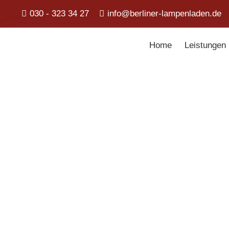
030 - 323 34 27
info@berliner-lampenladen.de
Home
Leistungen
Berliner La
Produktfilter
Suchen
nach:
Suchen