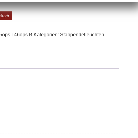
nkorb
5ops 146ops B
Kategorien:
Stabpendel­leuchten
,