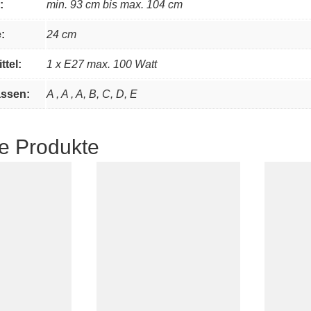
:
min. 93 cm bis max. 104 cm
:
24 cm
ttel:
1 x E27 max. 100 Watt
assen:
A , A , A, B, C, D, E
e Produkte