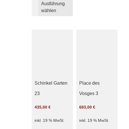
Ausführung
Produkt
wählen
weist
mehrere
Varianten
auf.
Die
Optionen
können
auf
der
Produktseite
gewählt
Schinkel Garten
Place des
werden
23
Vosges 3
435,00
€
683,00
€
inkl. 19 % MwSt.
inkl. 19 % MwSt.