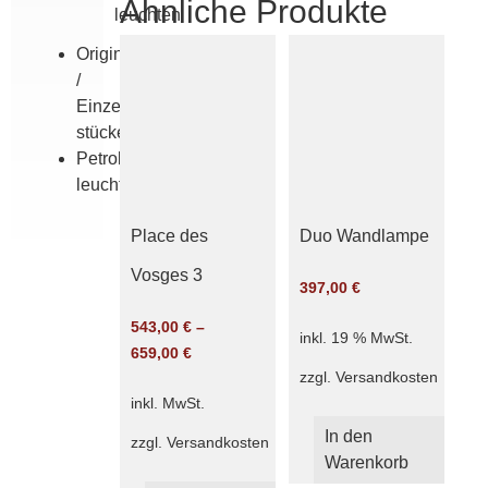
Ähnliche Produkte
leuchten
Originale
/
Einzel­
stücke
Petroleum­
leuchten
Place des
Duo Wandlampe
Vosges 3
397,00
€
543,00
€
–
inkl. 19 % MwSt.
659,00
€
zzgl.
Versandkosten
inkl. MwSt.
In den
zzgl.
Versandkosten
Warenkorb
Dieses