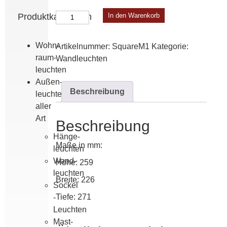
Square
Produktkategorien
In den Warenkorb
Modell
1
Wohn­
Artikelnummer:
SquareM1
Kategorie:
Menge
raum­
Wand­leuchten
leuchten
Außen­
Beschreibung
leuchten
aller
Art
Beschreibung
Hänge­
Maße in mm:
leuchten
Wand­
Höhe: 259
leuchten
Breite: 226
Sockel
Tiefe: 271
-
Leuchten
Mast­