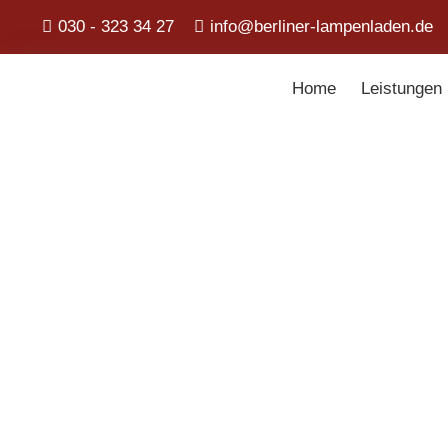
030 - 323 34 27
info@berliner-lampenladen.de
Home
Leistungen