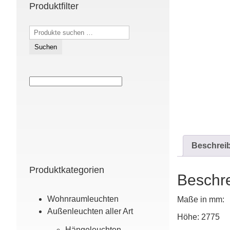
Produktfilter
Suchen
nach:
Suchen
Beschrei
Produktkategorien
Beschr
Wohn­raum­leuchten
Maße in mm:
Außen­leuchten aller Art
Höhe: 2775
Hänge­leuchten