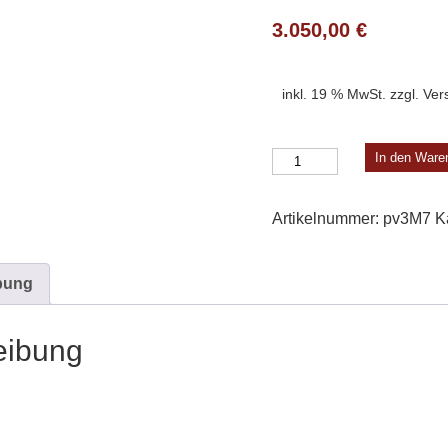
3.050,00
€
inkl. 19 % MwSt.
zzgl.
Ver
Place
In den Ware
des
Vosges
Artikelnummer:
pv3M7
K
3
Modell
7
bung
Menge
eibung