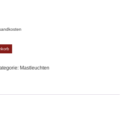
sandkosten
nkorb
ategorie:
Mast­leuchten