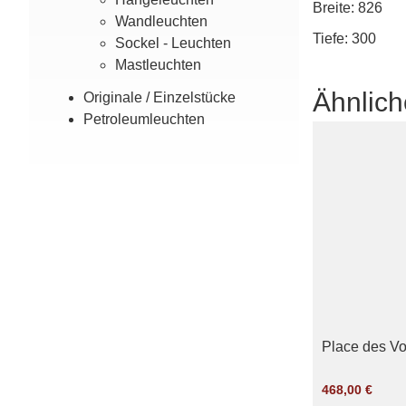
Breite: 826
Wand­leuchten
Tiefe: 300
Sockel - Leuchten
Mast­leuchten
Ähnlich
Originale / Einzel­stücke
Petroleum­leuchten
Place des V
468,00
€