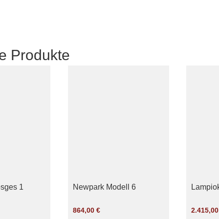
e Produkte
osges 1
Newpark Modell 6
Lampiok
864,00
€
2.415,0