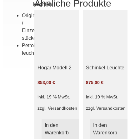
Ähnliche Produkte
leuchten
Originale
/
Einzel­
stücke
Petroleum­
leuchten
Hogar Modell 2
Schinkel Leuchte
853,00
€
875,00
€
inkl. 19 % MwSt.
inkl. 19 % MwSt.
zzgl.
Versandkosten
zzgl.
Versandkosten
In den
In den
Warenkorb
Warenkorb