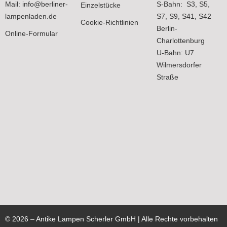
Mail:
info@berliner-
S-Bahn: S3, S5,
Einzelstücke
lampenladen.de
S7, S9, S41, S42
Cookie-Richtlinien
Berlin-
Online-Formular
Charlottenburg
U-Bahn: U7
Wilmersdorfer
Straße
©
2026
– Antike Lampen Scherler GmbH | Alle Rechte vorbehalten