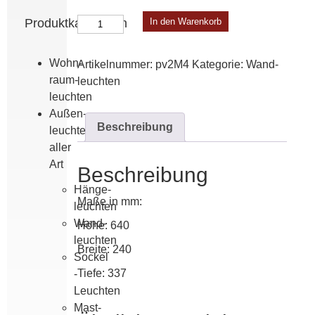
Place
Produktkategorien
In den Warenkorb
des
Vosges
Wohn­
Artikelnummer:
pv2M4
Kategorie:
Wand­
2
raum­
leuchten
Modell
leuchten
4
Außen­
Menge
Beschreibung
leuchten
aller
Art
Beschreibung
Hänge­
Maße in mm:
leuchten
Wand­
Höhe: 640
leuchten
Breite: 240
Sockel
Tiefe: 337
-
Leuchten
Mast­