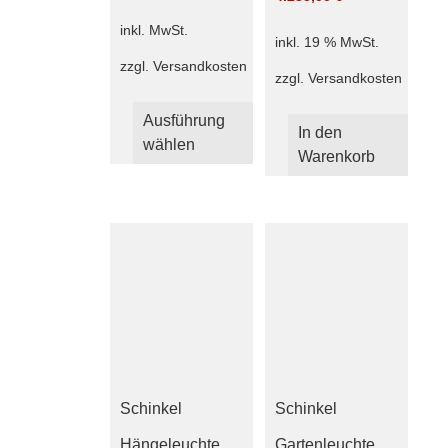
inkl. MwSt.
inkl. 19 % MwSt.
zzgl.
Versandkosten
zzgl.
Versandkosten
Dieses
Ausführung
Produkt
In den
wählen
weist
Warenkorb
mehrere
Varianten
auf.
Die
Optionen
können
auf
der
Produktseite
gewählt
werden
Schinkel
Schinkel
Hängeleuchte
Gartenleuchte