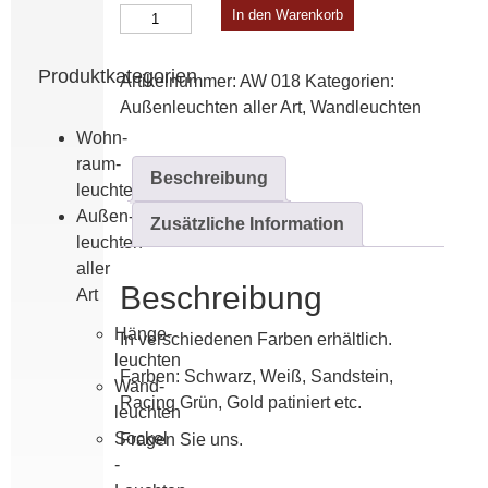
Place
In den Warenkorb
des
Vosges
Produktkategorien
Artikelnummer:
AW 018
Kategorien:
1
Außen­leuchten aller Art
,
Wand­leuchten
Evolution
Wohn­
Menge
raum­
Beschreibung
leuchten
Außen­
Zusätzliche Information
leuchten
aller
Beschreibung
Art
Hänge­
In verschiedenen Farben erhältlich.
leuchten
Farben: Schwarz, Weiß, Sandstein,
Wand­
Racing Grün, Gold patiniert etc.
leuchten
Sockel
Fragen Sie uns.
-