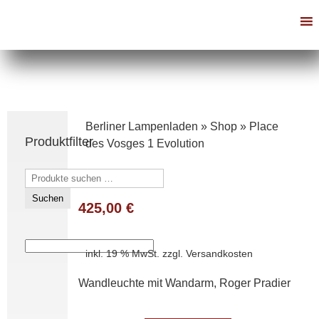
Berliner Lampenladen
»
Shop
»
Place
Produktfilter
des Vosges 1 Evolution
Suchen
nach:
Suchen
425,00
€
inkl. 19 % MwSt.
zzgl.
Versandkosten
Wandleuchte mit Wandarm, Roger Pradier