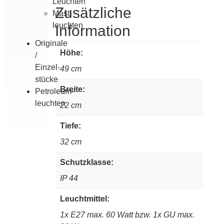
Leuchten
Zusätzliche
Mast­
leuchten
Information
Originale
Höhe:
/
Einzel­
49 cm
stücke
Breite:
Petroleum­
leuchten
22 cm
Tiefe:
32 cm
Schutzklasse:
IP 44
Leuchtmittel:
1x E27 max. 60 Watt bzw. 1x GU max.