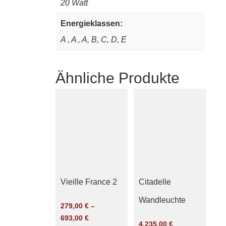
20 Watt
Energieklassen:
A , A , A, B, C, D, E
Ähnliche Produkte
Vieille France 2
Citadelle
Wandleuchte
279,00
€
–
693,00
€
4.235,00
€