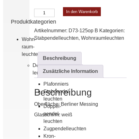
Pendelleuchte
In den Warenkorb
B
Produktkategorien
Menge
Artikelnummer:
D73-125op B
Kategorien:
Stabpendel­leuchten
,
Wohn­raum­leuchten
Wohn­
raum­
leuchten
Beschreibung
Decken­
Zusätzliche Information
leuchten
Plafonniers
Beschreibung
Stabpendel­
leuchten
Oberfläche: Berliner Messing
Doppel­
pendel­
Glasschirm: weiß
leuchten
Zugpendelleuchten
Kron­