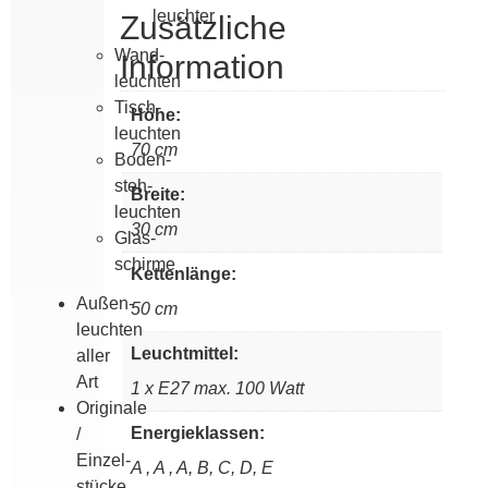
leuchter
Zusätzliche
Wand­
Information
leuchten
Tisch­
Höhe:
leuchten
70 cm
Boden­
steh­
Breite:
leuchten
30 cm
Glas­­
schirme
Kettenlänge:
Außen­
50 cm
leuchten
Leuchtmittel:
aller
Art
1 x E27 max. 100 Watt
Originale
Energieklassen:
/
Einzel­
A , A , A, B, C, D, E
stücke