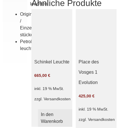
Ähnliche Produkte
leuchten
Originale
/
Einzel­
stücke
Petroleum­
leuchten
Schinkel Leuchte
Place des
Vosges 1
665,00
€
Evolution
inkl. 19 % MwSt.
425,00
€
zzgl.
Versandkosten
inkl. 19 % MwSt.
In den
zzgl.
Versandkosten
Warenkorb