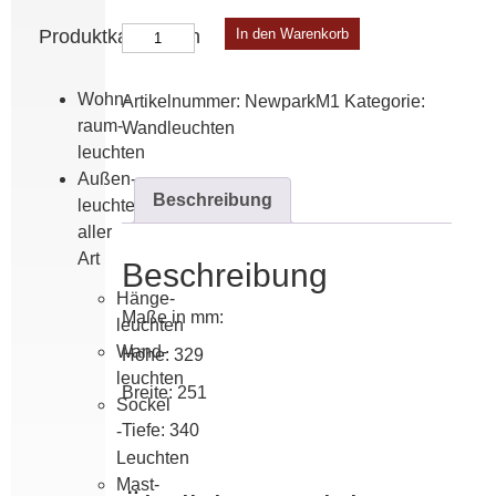
Newpark
Produktkategorien
In den Warenkorb
Modell
1
Wohn­
Artikelnummer:
NewparkM1
Kategorie:
Menge
raum­
Wand­leuchten
leuchten
Außen­
Beschreibung
leuchten
aller
Art
Beschreibung
Hänge­
Maße in mm:
leuchten
Wand­
Höhe: 329
leuchten
Breite: 251
Sockel
Tiefe: 340
-
Leuchten
Mast­