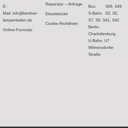
Reparatur – Anfrage
E-
Bus: 309, X49
Mail:
info@berliner-
S-Bahn: S3, S5,
Einzelstücke
lampenladen.de
S7, S9, S41, S42
Cookie-Richtlinien
Berlin-
Online-Formular
Charlottenburg
U-Bahn: U7
Wilmersdorfer
Straße