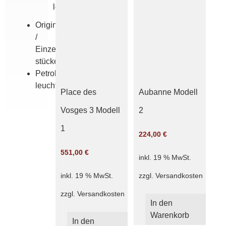
leuchten
Originale
/
Einzel­
stücke
Petroleum­
leuchten
Place des
Aubanne Modell
Vosges 3 Modell
2
1
224,00
€
551,00
€
inkl. 19 % MwSt.
zzgl.
Versandkosten
inkl. 19 % MwSt.
zzgl.
Versandkosten
In den
Warenkorb
In den