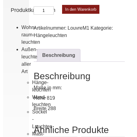
Louvre
Produktkategorien
In den Warenkorb
Modell
1
Wohn­
Artikelnummer:
LouvreM1
Kategorie:
Menge
raum­
Hänge­leuchten
leuchten
Außen­
Beschreibung
leuchten
aller
Art
Beschreibung
Hänge­
Maße in mm:
leuchten
Wand­
Höhe 819
leuchten
Breite 288
Sockel
-
Leuchten
Ähnliche Produkte
Mast­