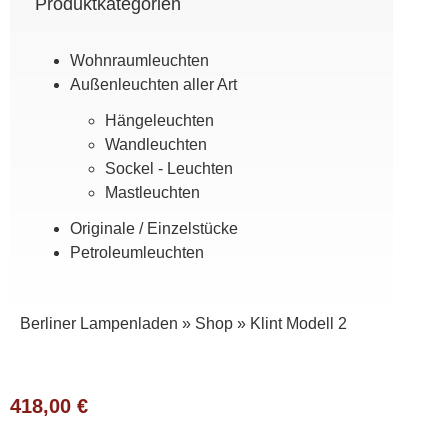
Produktkategorien
Wohn­raum­leuchten
Außen­leuchten aller Art
Hänge­leuchten
Wand­leuchten
Sockel - Leuchten
Mast­leuchten
Originale / Einzel­stücke
Petroleum­leuchten
Berliner Lampenladen
»
Shop
»
Klint Modell 2
418,00
€