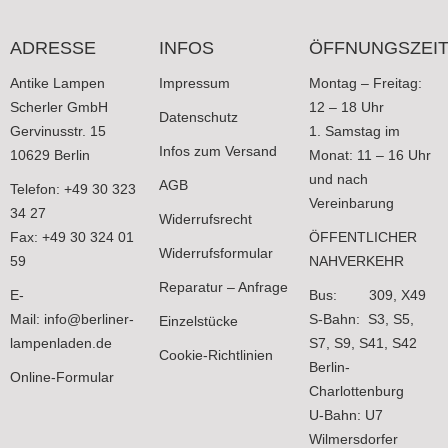
ADRESSE
INFOS
ÖFFNUNGSZEI
Antike Lampen
Impressum
Montag – Freitag:
Scherler GmbH
12 – 18 Uhr
Datenschutz
Gervinusstr. 15
1. Samstag im
Infos zum Versand
10629 Berlin
Monat: 11 – 16 Uhr
und nach
AGB
Telefon: +49 30 323
Vereinbarung
34 27
Widerrufsrecht
Fax: +49 30 324 01
ÖFFENTLICHER
Widerrufsformular
59
NAHVERKEHR
Reparatur – Anfrage
E-
Bus: 309, X49
Mail:
info@berliner-
S-Bahn: S3, S5,
Einzelstücke
lampenladen.de
S7, S9, S41, S42
Cookie-Richtlinien
Berlin-
Online-Formular
Charlottenburg
U-Bahn: U7
Wilmersdorfer