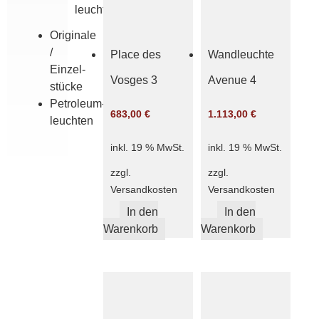
leuchten
Originale
/
Place des
Wandleuchte
Einzel­
Vosges 3
Avenue 4
stücke
Petroleum­
683,00
€
1.113,00
€
leuchten
inkl. 19 % MwSt.
inkl. 19 % MwSt.
zzgl.
zzgl.
Versandkosten
Versandkosten
In den
In den
Warenkorb
Warenkorb