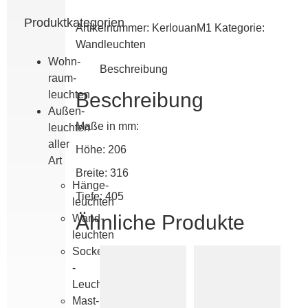
Menge
Produktkategorien
Artikelnummer:
KerlouanM1
Kategorie:
Wand­leuchten
Wohn­
Beschreibung
raum­
leuchten
Beschreibung
Außen­
Maße in mm:
leuchten
aller
Höhe: 206
Art
Breite: 316
Hänge­
Tiefe: 405
leuchten
Ähnliche Produkte
Wand­
leuchten
Sockel
-
Leuchten
Mast­