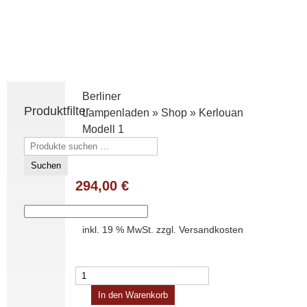
Berliner
Produktfilter
Lampenladen
»
Shop
»
Kerlouan
Modell 1
Suchen
nach:
Suchen
294,00
€
inkl. 19 % MwSt.
zzgl.
Versandkosten
Kerlouan
Modell
In den Warenkorb
1