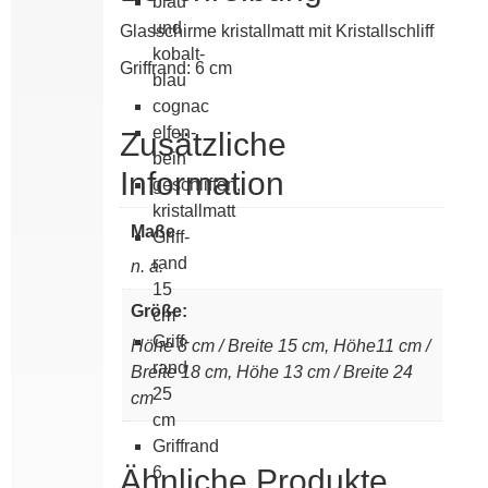
blau
und
Glasschirme kristallmatt mit Kristallschliff
kobalt­
Griffrand: 6 cm
blau
cognac
elfen­
Zusätzliche
bein
Information
geschliffen,
kristallmatt
Maße
Griff­
rand
n. a.
15
Größe:
cm
Griff­
Höhe 8 cm / Breite 15 cm, Höhe11 cm /
rand
Breite 18 cm, Höhe 13 cm / Breite 24
25
cm
cm
Griffrand
Ähnliche Produkte
6