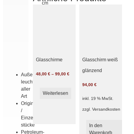
cm
Griffrand
8
cm
grün
opal
weiß
glänzend
Glasschirme
Glasschirm weiß
satiniert
glänzend
48,00
€
–
99,00
€
Außen­
leuchten
94,00
€
aller
Weiterlesen
Art
inkl. 19 % MwSt.
Originale
zzgl.
Versandkosten
/
Einzel­
stücke
In den
Petroleum­
Warenkorb