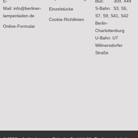
E-
Bus: 309, X49
Mail:
info@berliner-
S-Bahn: S3, S5,
Einzelstücke
lampenladen.de
S7, S9, S41, S42
Cookie-Richtlinien
Berlin-
Online-Formular
Charlottenburg
U-Bahn: U7
Wilmersdorfer
Straße