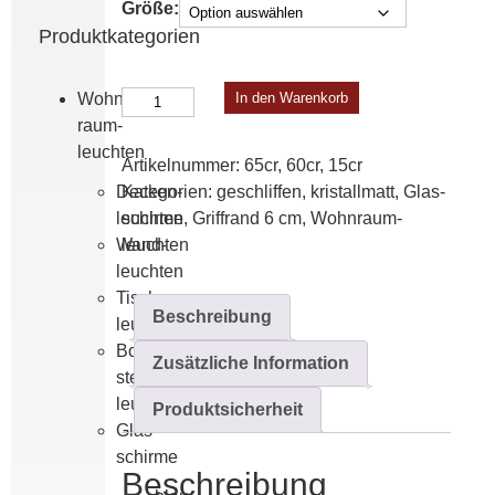
Größe:
Produktkategorien
Glasschirme
Wohn­
In den Warenkorb
mit
raum­
Schliff
leuchten
Artikelnummer:
65cr, 60cr, 15cr
Menge
Decken­
Kategorien:
geschliffen, kristallmatt
,
Glas­­
leuchten
schirme
,
Griffrand 6 cm
,
Wohn­raum­
Wand­
leuchten
leuchten
Tisch­
Beschreibung
leuchten
Boden­
Zusätzliche Information
steh­
leuchten
Produktsicherheit
Glas­­
schirme
Beschreibung