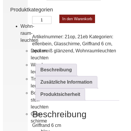
Produktkategorien
Glasschirme
In den Warenkorb
8/19
Wohn­
Menge
raum­
Artikelnummer:
21op, 21eb
Kategorien:
leuchten
elfen­bein
,
Glas­­schirme
,
Griffrand 6 cm
,
Decken­
opal weiß glänzend
,
Wohn­raum­leuchten
leuchten
Wand­
Beschreibung
leuchten
Tisch­
Zusätzliche Information
leuchten
Boden­
Produktsicherheit
steh­
leuchten
Beschreibung
Glas­­
schirme
Griffrand 6 cm