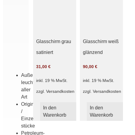
cm
Griffrand
8
cm
grün
opal
Glasschirm grau
Glasschirm weiß
weiß
satiniert
glänzend
glänzend
satiniert
31,00
€
90,00
€
Außen­
inkl. 19 % MwSt.
inkl. 19 % MwSt.
leuchten
aller
zzgl.
Versandkosten
zzgl.
Versandkosten
Art
Originale
In den
In den
/
Warenkorb
Warenkorb
Einzel­
stücke
Petroleum­