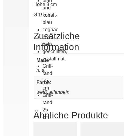
blau
Höhe 8 cm
und
Ø 19 cm
kobalt­
blau
cognac
Zusätzliche
elfen­
bein
Information
geschliffen,
kristallmatt
Maße
Griff­
n. a.
rand
15
Farbe:
cm
weiß, elfenbein
Griff­
rand
25
Ähnliche Produkte
cm
Griffrand
6