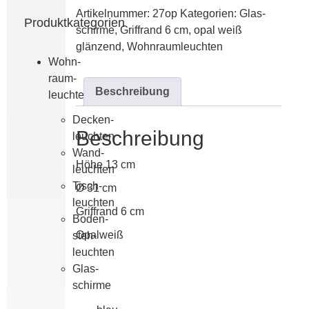
Menge
Artikelnummer:
27op
Kategorien:
Glas­­
Produktkategorien
schirme
,
Griffrand 6 cm
,
opal weiß
glänzend
,
Wohn­raum­leuchten
Wohn­
raum­
Beschreibung
leuchten
Decken­
Beschreibung
leuchten
Wand­
Höhe 13 cm
leuchten
Tisch­
Ø 31 cm
leuchten
Griffrand 6 cm
Boden­
Opalweiß
steh­
leuchten
Glas­­
schirme