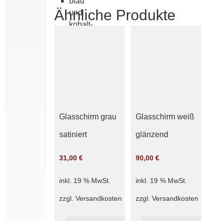
blau
Ähnliche Produkte
und
kobalt­
blau
cognac
elfen­
bein
geschliffen,
kristallmatt
Griff­
Glasschirm grau
Glasschirm weiß
rand
15
satiniert
glänzend
cm
Griff­
31,00
€
90,00
€
rand
25
inkl. 19 % MwSt.
inkl. 19 % MwSt.
cm
zzgl.
Versandkosten
zzgl.
Versandkosten
Griffrand
6