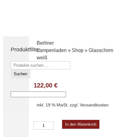
Berliner
Produktfilter
Lampenladen
»
Shop
»
Glasschirm
weiß
Suchen
nach:
Suchen
122,00
€
inkl. 19 % MwSt.
zzgl.
Versandkosten
Glasschirm
In den Warenkorb
weiß