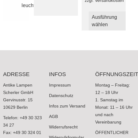
zzgl.
Versandkosten
leuchten
Dies
Ausführung
Produ
wählen
weist
mehr
Varia
auf.
Die
Optio
könn
ADRESSE
INFOS
ÖFFNUNGSZEI
auf
der
Antike Lampen
Impressum
Montag – Freitag:
Produ
Scherler GmbH
12 – 18 Uhr
Datenschutz
gewäh
Gervinusstr. 15
1. Samstag im
werd
Infos zum Versand
10629 Berlin
Monat: 11 – 16 Uhr
und nach
AGB
Telefon: +49 30 323
Vereinbarung
34 27
Widerrufsrecht
Fax: +49 30 324 01
ÖFFENTLICHER
Widerrufsformular