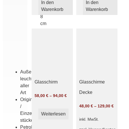
In den
In den
cm
Warenkorb
Warenkorb
Griffrand
8
cm
grün
opal
weiß
glänzend
satiniert
Außen­
leuchten
Glasschirm
Glasschirme
aller
Decke
Art
58,00
€
–
94,00
€
Originale
48,00
€
–
129,00
€
/
Einzel­
Weiterlesen
inkl. MwSt.
stücke
Petroleum­