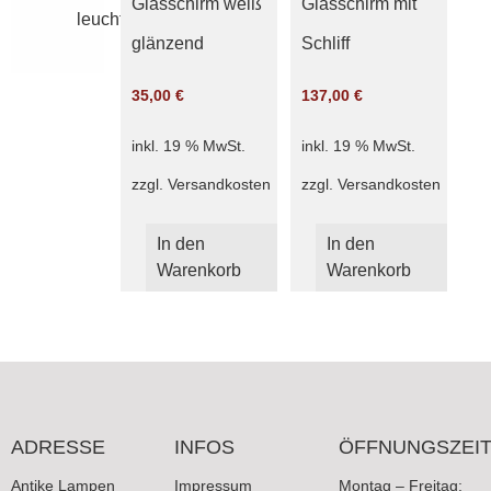
Glasschirm weiß
Glasschirm mit
leuchten
glänzend
Schliff
35,00
€
137,00
€
inkl. 19 % MwSt.
inkl. 19 % MwSt.
zzgl.
Versandkosten
zzgl.
Versandkosten
In den
In den
Warenkorb
Warenkorb
ADRESSE
INFOS
ÖFFNUNGSZEI
Antike Lampen
Impressum
Montag – Freitag: