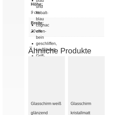
blau
Höhe:
und
9 cm
kobalt­
blau
Breite:
cognac
20 cm
elfen­
bein
geschliffen,
Ähnliche Produkte
kristallmatt
Griff­
rand
15
cm
Griff­
rand
25
cm
Glasschirm weiß
Glasschirm
Griffrand
6
glänzend
kristallmatt