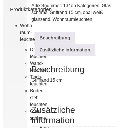
glänzend
Artikelnummer:
134op
Kategorien:
Glas­­
Menge
Produktkategorien
schirme
,
Griff­rand 15 cm
,
opal weiß
glänzend
,
Wohn­raum­leuchten
Wohn­
raum­
Beschreibung
leuchten
Decken­
Zusätzliche Information
leuchten
Wand­
Beschreibung
leuchten
Tisch­
Griffrand 15 cm
leuchten
Boden­
steh­
leuchten
Zusätzliche
Glas­­
Information
schirme