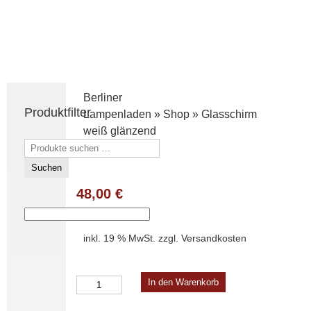
Berliner
Produktfilter
Lampenladen
»
Shop
»
Glasschirm
weiß glänzend
Suchen
nach:
Suchen
48,00
€
inkl. 19 % MwSt.
zzgl.
Versandkosten
Glasschirm
In den Warenkorb
weiß