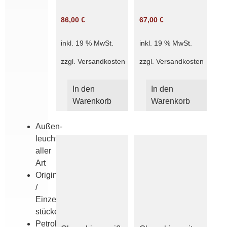
cm
Griffrand
86,00
€
67,00
€
8
cm
inkl. 19 % MwSt.
inkl. 19 % MwSt.
grün
zzgl.
Versandkosten
zzgl.
Versandkosten
opal
weiß
In den
In den
glänzend
Warenkorb
Warenkorb
satiniert
Außen­
leuchten
aller
Art
Originale
/
Einzel­
stücke
Petroleum­