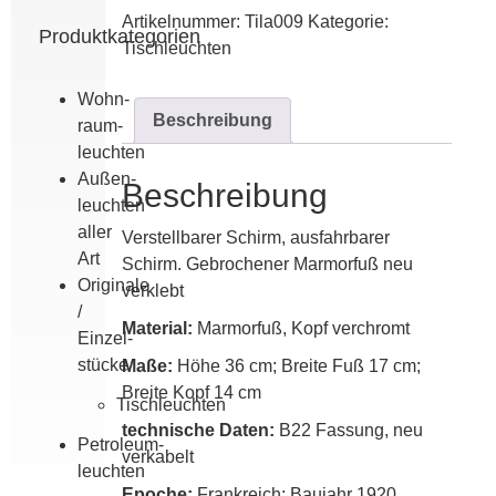
Deco
Artikelnummer:
Tila009
Kategorie:
Leuchte
Produktkategorien
Tischleuchten
Menge
Wohn­
Beschreibung
raum­
leuchten
Außen­
Beschreibung
leuchten
aller
Verstellbarer Schirm, ausfahrbarer
Art
Schirm. Gebrochener Marmorfuß neu
Originale
verklebt
/
Material:
Marmorfuß, Kopf verchromt
Einzel­
stücke
Maße:
Höhe 36 cm; Breite Fuß 17 cm;
Breite Kopf 14 cm
Tischleuchten
technische Daten:
B22 Fassung, neu
Petroleum­
verkabelt
leuchten
Epoche:
Frankreich; Baujahr 1920