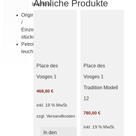
Ähnliche Produkte
leuchten
Originale
/
Einzel­
stücke
Petroleum­
leuchten
Place des
Place des
Vosges 1
Vosges 1
Tradition Modell
468,00
€
12
inkl. 19 % MwSt.
780,00
€
zzgl.
Versandkosten
inkl. 19 % MwSt.
In den