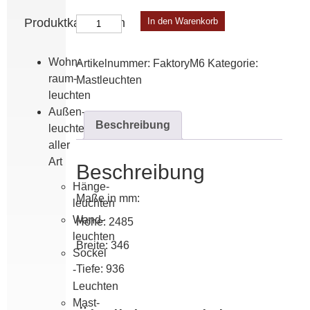
Faktory
Produktkategorien
In den Warenkorb
Modell
6
Wohn­
Artikelnummer:
FaktoryM6
Kategorie:
Menge
raum­
Mast­leuchten
leuchten
Außen­
Beschreibung
leuchten
aller
Art
Beschreibung
Hänge­
Maße in mm:
leuchten
Wand­
Höhe: 2485
leuchten
Breite: 346
Sockel
Tiefe: 936
-
Leuchten
Mast­