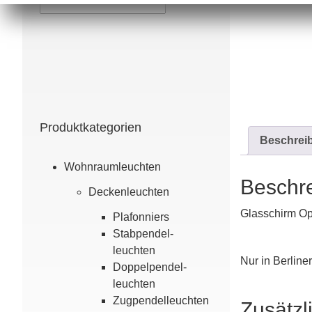
Produktkategorien
Beschrei
Wohn­raum­leuchten
Beschr
Decken­leuchten
Glasschirm Op
Plafonniers
Stabpendel­
leuchten
Nur in Berliner
Doppel­pendel­
leuchten
Zugpendelleuchten
Zusätzl