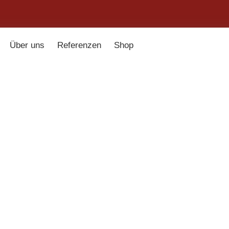
Über uns
Referenzen
Shop
mpenladen
»
Shop
»
Doppelpendelleuchte B
454,00
€
inkl. 19 % MwSt.
zzgl.
Ver
Glasschirm weiß glänze