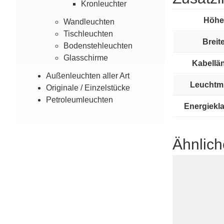
Kron­leuchter
Höhe
Wand­leuchten
Tisch­leuchten
Breite
Boden­steh­leuchten
Glas­­schirme
Kabellä
Außen­leuchten aller Art
Leuchtmi
Originale / Einzel­stücke
Petroleum­leuchten
Energiekl
Ähnlich