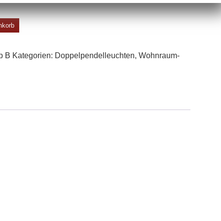
nkorb
p B
Kategorien:
Doppel­pendel­leuchten
,
Wohn­raum­