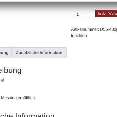
Doppelpendelleuchte
In den Ware
B
Menge
Artikelnummer:
D55-48o
leuchten
bung
Zusätzliche Information
eibung
al
 Messing erhältlich.
iche Information