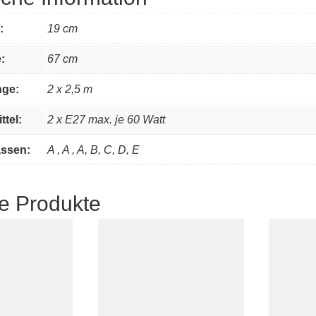
:
19 cm
:
67 cm
nge:
2 x 2,5 m
ttel:
2 x E27 max. je 60 Watt
assen:
A , A , A, B, C, D, E
e Produkte