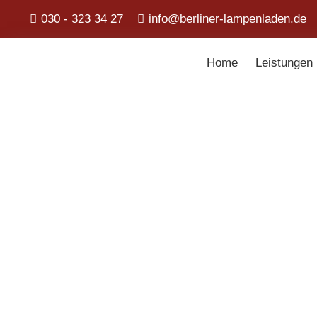
030 - 323 34 27
info@berliner-lampenladen.de
Home
Leistungen
Berliner La
Produktfilter
Suchen
nach:
Suchen