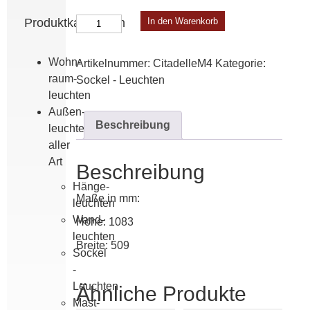
Citadelle
Produktkategorien
In den Warenkorb
Modell
4
Wohn­
Artikelnummer:
CitadelleM4
Kategorie:
Menge
raum­
Sockel - Leuchten
leuchten
Außen­
Beschreibung
leuchten
aller
Art
Beschreibung
Hänge­
Maße in mm:
leuchten
Wand­
Höhe: 1083
leuchten
Breite: 509
Sockel
-
Leuchten
Ähnliche Produkte
Mast­