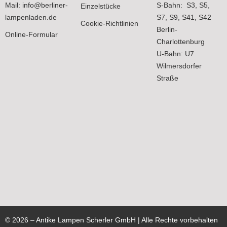
Mail:
info@berliner-
S-Bahn: S3, S5,
Einzelstücke
lampenladen.de
S7, S9, S41, S42
Cookie-Richtlinien
Berlin-
Online-Formular
Charlottenburg
U-Bahn: U7
Wilmersdorfer
Straße
©
2026
– Antike Lampen Scherler GmbH | Alle Rechte vorbehalten