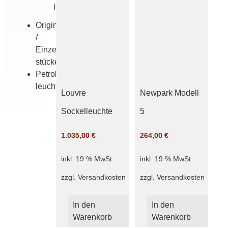
leuchten
Originale
/
Einzel­
stücke
Petroleum­
leuchten
Louvre
Newpark Modell
Sockelleuchte
5
1.035,00
€
264,00
€
inkl. 19 % MwSt.
inkl. 19 % MwSt.
zzgl.
Versandkosten
zzgl.
Versandkosten
In den
In den
Warenkorb
Warenkorb