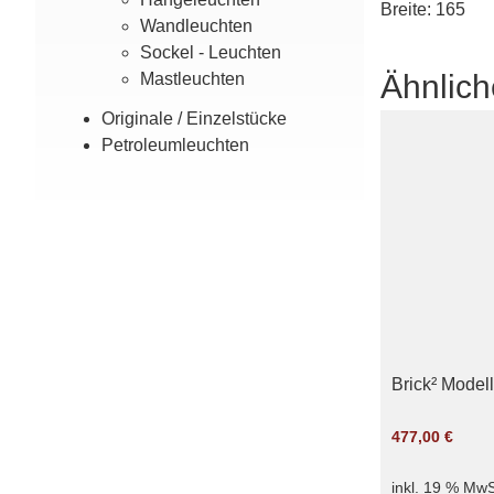
Breite: 165
Wand­leuchten
Sockel - Leuchten
Ähnlich
Mast­leuchten
Originale / Einzel­stücke
Petroleum­leuchten
Brick² Modell
477,00
€
inkl. 19 % MwS