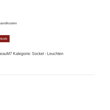
sandkosten
nkorb
ceauM7
Kategorie:
Sockel - Leuchten