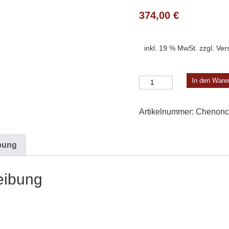
374,00
€
inkl. 19 % MwSt.
zzgl.
Ver
Chenonceau
In den Ware
Modell
7
Artikelnummer:
Chenon
Menge
bung
eibung