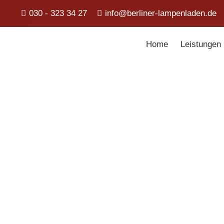
030 - 323 34 27
info@berliner-lampenladen.de
Home
Leistungen