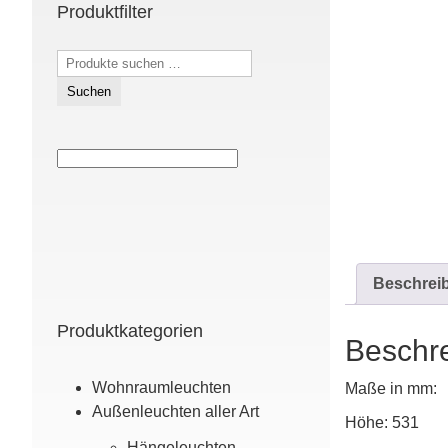
Produktfilter
Suchen
nach:
Suchen
Beschrei
Produktkategorien
Beschr
Wohn­raum­leuchten
Maße in mm:
Außen­leuchten aller Art
Höhe: 531
Hänge­leuchten