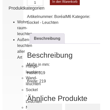
Boréal
In den Warenkorb
Modell
Produktkategorien
6
Artikelnummer:
BoréalM6
Kategorie:
Menge
Wohn­
Sockel - Leuchten
raum­
leuchten
Beschreibung
Außen­
leuchten
aller
Beschreibung
Art
Maße in mm:
Hänge­
leuchten
Höhe: 319
Wand­
Breite: 219
leuchten
Sockel
-
Ähnliche Produkte
Leuchten
Mast­