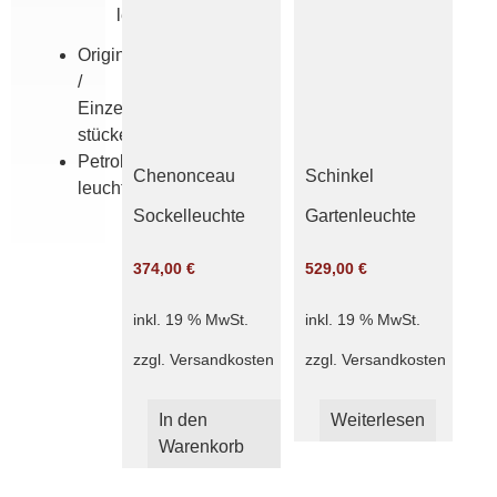
leuchten
Originale
/
Einzel­
stücke
Petroleum­
Chenonceau
Schinkel
leuchten
Sockelleuchte
Gartenleuchte
374,00
€
529,00
€
inkl. 19 % MwSt.
inkl. 19 % MwSt.
zzgl.
Versandkosten
zzgl.
Versandkosten
In den
Weiterlesen
Warenkorb