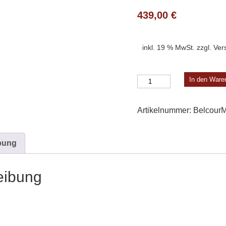
439,00
€
inkl. 19 % MwSt.
zzgl.
Ver
Belcour
In den Ware
Modell
3
Artikelnummer:
Belcour
Menge
bung
eibung