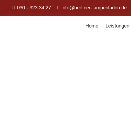
030 - 323 34 27
info@berliner-lampenladen.de
Home
Leistungen