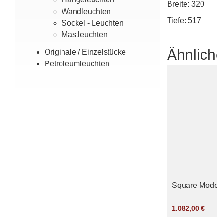
Breite: 320
Wand­leuchten
Tiefe: 517
Sockel - Leuchten
Mast­leuchten
Ähnlich
Originale / Einzel­stücke
Petroleum­leuchten
Square Mode
1.082,00
€